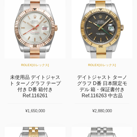
ROLEX[ロレックス]
ROLEX[ロレックス]
未使用品 デイトジャス
デイトジャスト ターノ
ト ターノグラフ テープ
グラフ D番 日本限定モ
付き D番 箱付き
デル 箱・保証書付き
Ref.116261
Ref.116263 中古品
¥1,650,000
¥2,880,000