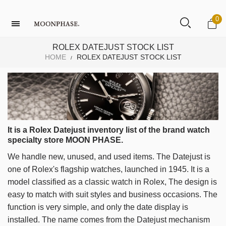
0
ROLEX DATEJUST STOCK LIST
HOME
ROLEX DATEJUST STOCK LIST
/
It is a Rolex Datejust inventory list of the brand watch
specialty store MOON PHASE.
We handle new, unused, and used items.
The Datejust is
one of Rolex's flagship watches, launched in 1945.
It is a
model classified as a classic watch in Rolex,
The design is
easy to match with suit styles and business occasions.
The
function is very simple, and only the date display is
installed.
The name comes from the Datejust mechanism