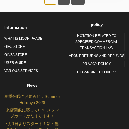
policy
Information
NOTATION RELATED TO
WHAT IS MOON PHASE
SPECIFIED COMMERCIAL
GIFU STORE
TRANSACTION LAW
GINZA STORE
ABOUT RETURNS AND REFUNDS
USER GUIDE
PRIVACY POLICY
VARIOUS SERVICES
REGARDING DELIVERY
News
夏季休暇のお知らせ：Summer
Holidays 2026
来店回数に応じてLINEスタン
プカードがたまります！
4月1日よりスタート！新・無