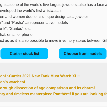
ns as one of the world's five largest jewelers, also has a face 
developed the world's first wristwatch.
 men and women due to its unique design as a jeweler.
er” and “Pasha” as representative models
nk", "Santos", etc.
hat, email or phone.
act us as it is also possible to move inventory stores between G
Cartier stock list
Choose from models
ch! ~Cartier 2021 New Tank Must Watch XL~
n's watches!
horough dissection of age comparison and its charm!
tory and timeless masterpiece Panthère! If you are looking for