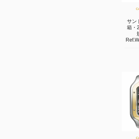
C
サン
箱・
Ref.
C