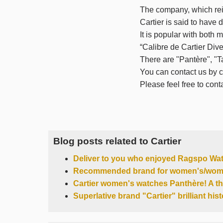
The company, which reig
Cartier is said to have 
It is popular with both
“Calibre de Cartier Div
There are "Pantère", "Ta
You can contact us by c
Please feel free to cont
Blog posts related to Cartier
Deliver to you who enjoyed Ragspo Wat
Recommended brand for women's/wome
Cartier women's watches Panthère! A t
Superlative brand "Cartier" brilliant his