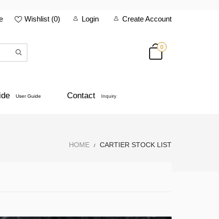
e
Wishlist (
0
)
Login
Create Account
0
ide
Contact
User Guide
Inquiry
HOME
CARTIER STOCK LIST
/