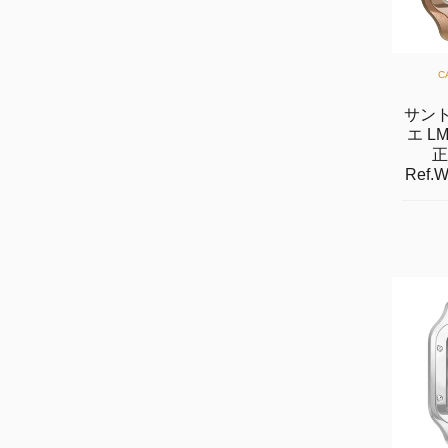
C
サント
エ L
正
Ref.