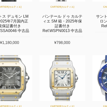
ARTIER[カルティエ]
CARTIER[カルティエ]
CA
トス デュモン LM
パンテール ドゥ カルテ
サント
2025年7月国内正
ィエ SM 箱・2025年保
ロ
規保証書付き
証書付き
Re
WSSA0046 中古品
Ref.WSPN0013 中古品
¥1,180,000
¥798,000
ARTIER[カルティエ]
CARTIER[カルティエ]
CA