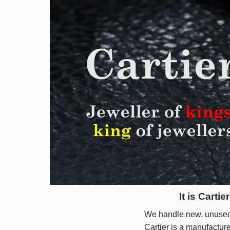
It is Cart
We handle new, unused
Cartier is a manufactur