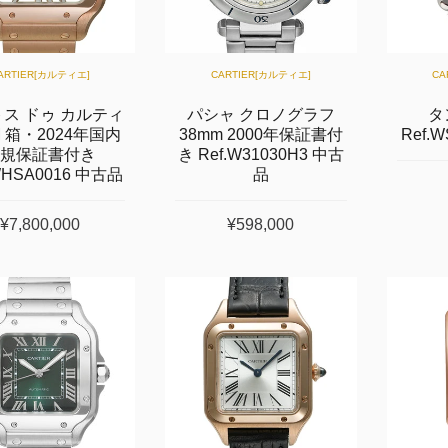
ARTIER[カルティエ]
CARTIER[カルティエ]
CA
ス ドゥ カルティ
パシャ クロノグラフ
タ
M 箱・2024年国内
38mm 2000年保証書付
Ref.
規保証書付き
き Ref.W31030H3 中古
WHSA0016 中古品
品
¥7,800,000
¥598,000