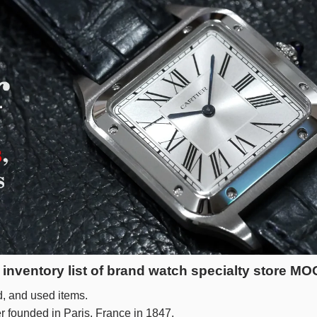
ier inventory list of brand watch specialty store 
, and used items.
er founded in Paris, France in 1847.