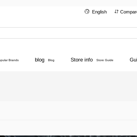
English
Compar
blog
Store info
Gu
opular Brands
Blog
Store Guide