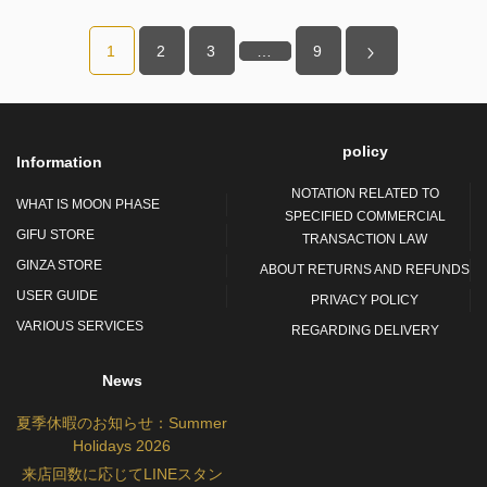
1
2
3
…
9
policy
Information
NOTATION RELATED TO
WHAT IS MOON PHASE
SPECIFIED COMMERCIAL
GIFU STORE
TRANSACTION LAW
GINZA STORE
ABOUT RETURNS AND REFUNDS
USER GUIDE
PRIVACY POLICY
VARIOUS SERVICES
REGARDING DELIVERY
News
夏季休暇のお知らせ：Summer
Holidays 2026
来店回数に応じてLINEスタン