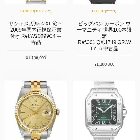
CARTIER[カルティエ]
HUBLOT[ウブロ]
サントスガルベ XL 箱・
ビッグバン カーボン ウ
2009年国内正規保証書
ーマニティ 世界100本限
付き Ref.W20099C4 中
定
古品
Ref.301.QX.1749.GR.W
TY16 中古品
¥1,198,000
¥1,180,000