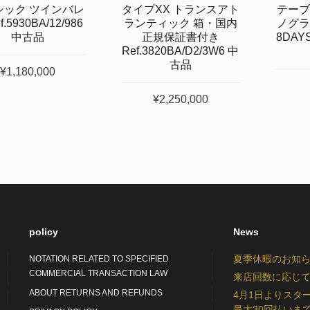
シック ツインバレ
タイプXX トランスアト
テーブ
f.5930BA/12/986
ランティック 箱・国内
ノグラ
中古品
正規保証書付き
8DAYS
Ref.3820BA/D2/3W6 中
古品
¥1,180,000
¥2,250,000
policy
News
夏季休暇のお知らせ：S
NOTATION RELATED TO SPECIFIED
COMMERCIAL TRANSACTION LAW
来店回数に応じて
ABOUT RETURNS AND REFUNDS
4月1日よりスタ
最大30回払いま