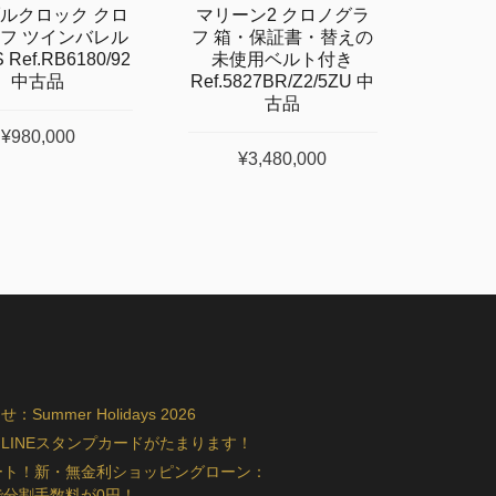
ルクロック クロ
マリーン2 クロノグラ
フ ツインバレル
フ 箱・保証書・替えの
 Ref.RB6180/92
未使用ベルト付き
中古品
Ref.5827BR/Z2/5ZU 中
古品
¥980,000
¥3,480,000
ummer Holidays 2026
LINEスタンプカードがたまります！
ート！新・無金利ショッピングローン：
で分割手数料が0円！