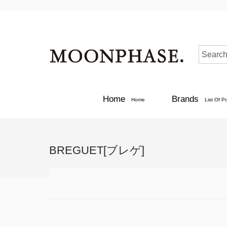
Home
Brands
Home
List Of P
BREGUET[ブレゲ]