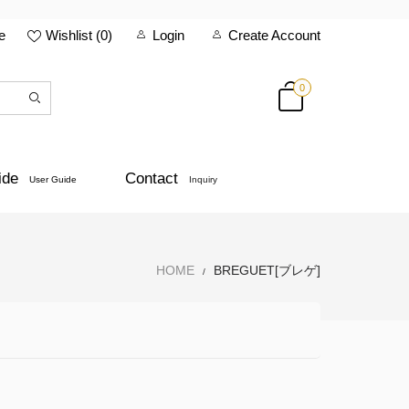
e
Wishlist (
0
)
Login
Create Account
0
ide
Contact
User Guide
Inquiry
HOME
BREGUET[ブレゲ]
/