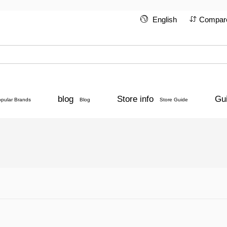
English
Compar
blog
Store info
Gu
opular Brands
Blog
Store Guide