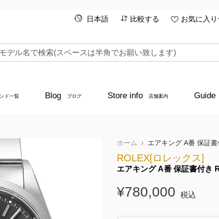
日本語
比較する
お気に入り一
Blog
Store info
Guide
ンド一覧
ブログ
店舗案内
ホーム
エアキング A番 保証書付き
/
ROLEX[ロレックス]
エアキング A番 保証書付き Re
¥780,000
税込