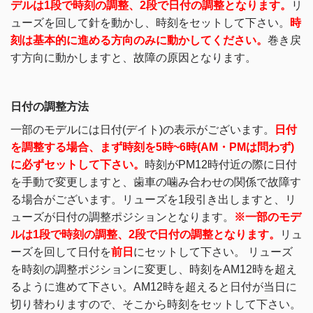
デルは1段で時刻の調整、2段で日付の調整となります。
リ
ューズを回して針を動かし、時刻をセットして下さい。
時
刻は基本的に進める方向のみに動かしてください。
巻き戻
す方向に動かしますと、故障の原因となります。
日付の調整方法
一部のモデルには日付(デイト)の表示がございます。
日付
を調整する場合、まず時刻を5時~6時(AM・PMは問わず)
に必ずセットして下さい。
時刻がPM12時付近の際に日付
を手動で変更しますと、歯車の噛み合わせの関係で故障す
る場合がございます。
リューズを1段引き出しますと、リ
ューズが日付の調整ポジションとなります。
※一部のモデ
ルは1段で時刻の調整、2段で日付の調整となります。
リュ
ーズを回して日付を
前日
にセットして下さい。
リューズ
を時刻の調整ポジションに変更し、時刻をAM12時を超え
るように進めて下さい。
AM12時を超えると日付が当日に
切り替わりますので、そこから時刻をセットして下さい。