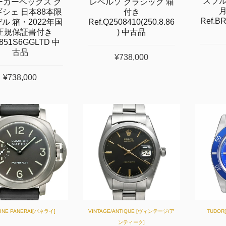
スブル
ーカーベックス グ
レベルソ クラシック 箱
シェ 日本88本限
付き
Ref.B
ル 箱・2022年国
Ref.Q2508410(250.8.86
正規保証書付き
) 中古品
2851S6GGLTD 中
古品
¥738,000
¥738,000
CINE PANERAI[パネライ]
VINTAGE/ANTIQUE [ヴィンテージ/ア
TUDO
ンティーク]