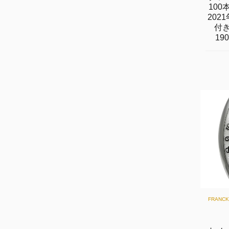
100
202
付き 
19
FRANC