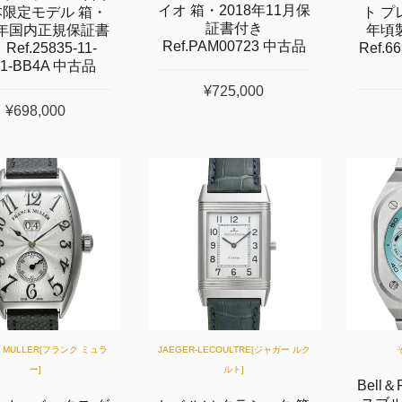
イオ 箱・2018年11月保
本限定モデル 箱・
ト プ
証書付き
1年国内正規保証書
年頃
Ref.PAM00723 中古品
Ref.25835-11-
Ref.
01-BB4A 中古品
¥725,000
¥698,000
K MULLER[フランク ミュラ
JAEGER-LECOULTRE[ジャガー ルク
ー]
ルト]
Bell＆