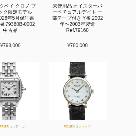
クベイ クロノ ブ
未使用品 オイスターパ
ック限定モデル
ーペチュアルデイト 一
026年5月保証書
部テープ付き Y番 2002
f.79360B-0002
年〜2003年製造
中古品
Ref.79160
¥798,000
¥780,000
RTIER[カルティエ]
ROLEX[ロレックス]