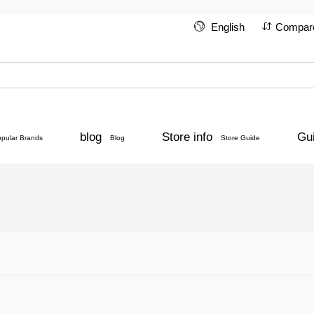
English
Compar
blog
Store info
Gu
opular Brands
Blog
Store Guide