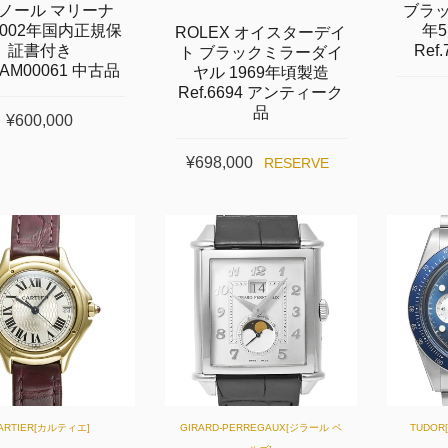
ノール マリーナ
ブラッ
002年国内正規保
年
ROLEX オイスターデイ
証書付き
Ref
ト ブラックミラーダイ
PAM00061 中古品
ヤル 1969年頃製造
Ref.6694 アンティーク
品
¥600,000
¥698,000
RESERVE
ARTIER[カルティエ]
GIRARD-PERREGAUX[ジラール ペ
TUDO