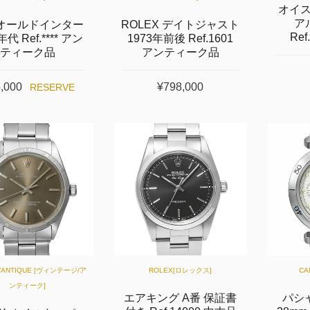
オイ
ア
 オールドインター
ROLEX デイトジャスト
Re
年代 Ref.**** アン
1973年前後 Ref.1601
ティーク品
アンティーク品
,000
¥798,000
RESERVE
E/ANTIQUE [ヴィンテージ/ア
ROLEX[ロレックス]
CA
ンティーク]
エアキング A番 保証書
パシ