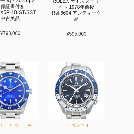
ー 箱・2025年2
ROLEX オイスター デ
月保証書付き
イト 1978年前後
RX5R-1B-ST/SST
Ref.6694 アンティーク
中古美品
品
¥798,000
¥595,000
R[チューダー/チュードル]
SEIKO[セイコー]