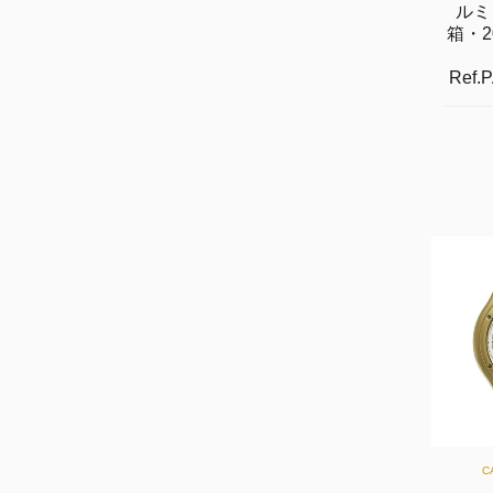
ルミ
箱・2
Ref.
C