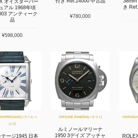
付き Ref.14000 中古品
38mm
EX オイスターパー
き Ref
ュアル 1968年頃
.1003 アンティーク
¥780,000
品
¥598,000
D-PERREGAUX[ジラール ペ
OFFICINE PANERAI[パネライ]
VINTAGE
ルゴ]
ルミノールマリーナ
1950 3デイズ アッチャ
テージ1945 日本
ROL