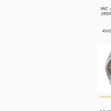
IWC
1950
¥645
VINTAG