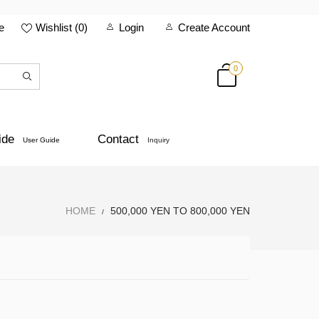
e
Wishlist (
0
)
Login
Create Account
0
ide
Contact
User Guide
Inquiry
HOME
500,000 YEN TO 800,000 YEN
/