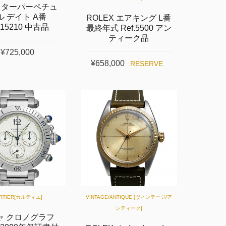
スターパーペチュ
ル デイト A番
ROLEX エアキング L番
f.15210 中古品
最終年式 Ref.5500 アン
ティーク品
¥725,000
¥658,000
RESERVE
RTIER[カルティエ]
VINTAGE/ANTIQUE [ヴィンテージ/ア
ンティーク]
ャ クロノグラフ