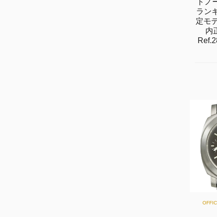
トノ
ランギ
定モデ
内
Ref.
OFFI