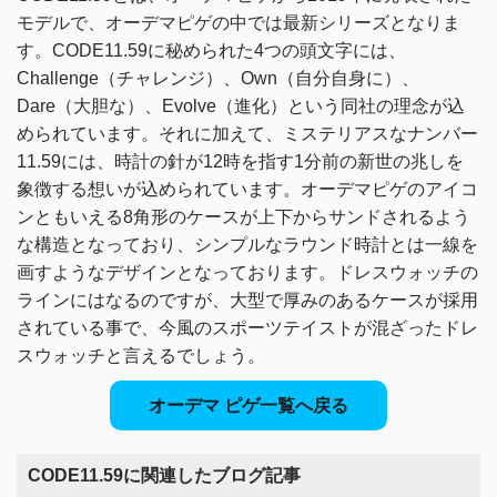
モデルで、
オーデマピゲの中では最新シリーズとなりま
す。
CODE11.59に秘められた4つの頭文字には、
Challenge（チャレンジ）、
Own（自分自身に）、
Dare（大胆な）、Evolve（進化）という同社の理念が込
められています。
それに加えて、ミステリアスなナンバー
11.59には、
時計の針が12時を指す1分前の新世の兆しを
象徴する想いが込められています。
オーデマピゲのアイコ
ンともいえる8角形のケースが上下からサンドされるよう
な構造となっており、
シンプルなラウンド時計とは一線を
画すようなデザインとなっております。
ドレスウォッチの
ラインにはなるのですが、大型で厚みのあるケースが採用
されている事で、
今風のスポーツテイストが混ざったドレ
スウォッチと言えるでしょう。
オーデマ ピゲ一覧へ戻る
CODE11.59に関連したブログ記事