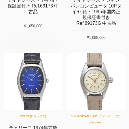
デイトジャスト T番 箱・
デイトジャスト シャン
保証書付き Ref.69173 中
パンコンピュータ 10Pダ
古品
イヤ 箱・1995年国内正
規保証書付き
Ref.69173G 中古品
¥1,050,000
¥1,098,000
ROLEX[ロレックス]
VINTAGE/ANTIQUE [ヴィンテージ/ア
ンティーク]
チェリーニ 1974年前後