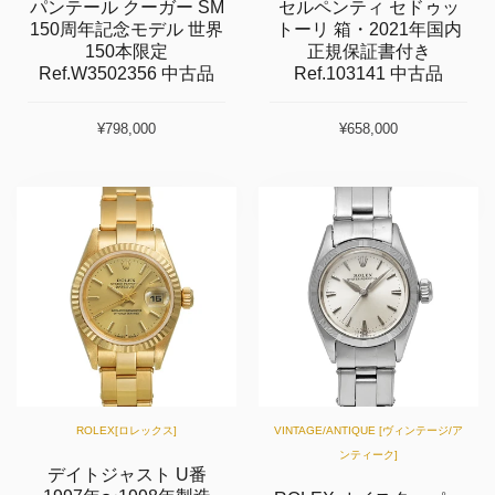
パンテール クーガー SM
セルペンティ セドゥッ
150周年記念モデル 世界
トーリ 箱・2021年国内
150本限定
正規保証書付き
Ref.W3502356 中古品
Ref.103141 中古品
¥798,000
¥658,000
ROLEX[ロレックス]
VINTAGE/ANTIQUE [ヴィンテージ/ア
ンティーク]
デイトジャスト U番