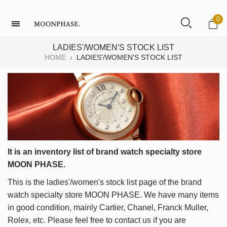
0
LADIES'/WOMEN'S STOCK LIST
HOME
LADIES'/WOMEN'S STOCK LIST
/
It is an inventory list of brand watch specialty store
MOON PHASE.
This is the ladies'/women's stock list page of the brand
watch specialty store MOON PHASE.
We have many items
in good condition, mainly Cartier, Chanel, Franck Muller,
Rolex, etc.
Please feel free to contact us if you are