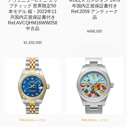
アヴェニューCミニ エリ
ROLEX カメレオン 1976
プティック 世界限定50
年国内正規保証書付き
本モデル 箱・2022年11
Ref.2059 アンティーク
月国内正規保証書付き
品
Ref.AVCQHM16WW058
中古品
¥498,000
¥1,650,000
ROLEX[ロレックス]
ROLEX[ロレックス]