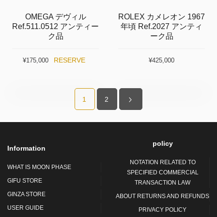
OMEGA デヴィル
ROLEX カメレオン 1967
Ref.511.0512 アンティー
年頃 Ref.2027 アンティ
ク品
ーク品
RESERVE
¥175,000
¥425,000
1
2
policy
Information
NOTATION RELATED TO
WHAT IS MOON PHASE
SPECIFIED COMMERCIAL
GIFU STORE
TRANSACTION LAW
GINZA STORE
ABOUT RETURNS AND REFUNDS
USER GUIDE
PRIVACY POLICY