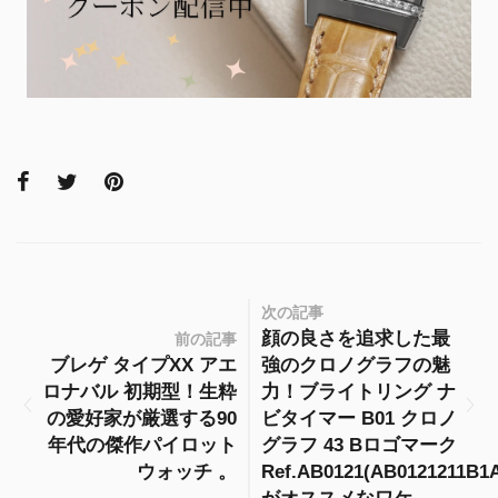
次の記事
顔の良さを追求した最
前の記事
ブレゲ タイプXX アエ
強のクロノグラフの魅
ロナバル 初期型！生粋
力！ブライトリング ナ
の愛好家が厳選する90
ビタイマー B01 クロノ
年代の傑作パイロット
グラフ 43 Bロゴマーク
ウォッチ 。
Ref.AB0121(AB0121211B1