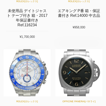
ROLEX[ロレックス]
ROLEX[ロレックス]
未使用品 デイトジャス
エアキング P番 箱・保証
ト テープ付き 箱・2017
書付き Ref.14000 中古品
年保証書付き
Ref.116234
¥958,000
¥1,700,000
ROLEX[ロレックス]
OFFICINE PANERAI[パネライ]