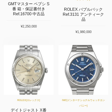
GMTマスター ペプシ S
番 箱・保証書付き
ROLEX バブルバック
Ref.16700 中古品
Ref.3131 アンティーク
品
¥2,250,000
¥1,980,000
ROLEX[ロレックス]
IWC[インターナショナルウォッチカン
パニー]
デイトジャスト X番