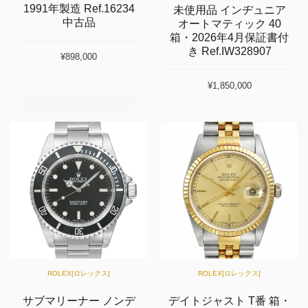
1991年製造 Ref.16234
未使用品 インヂュニア
中古品
オートマティック 40
箱・2026年4月保証書付
き Ref.IW328907
¥898,000
¥1,850,000
ROLEX[ロレックス]
ROLEX[ロレックス]
サブマリーナー ノンデ
デイトジャスト T番 箱・